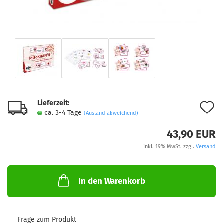
Lieferzeit:
A
ca. 3-4 Tage
(Ausland abweichend)
d
43,90 EUR
M
inkl. 19% MwSt. zzgl.
Versand
In den Warenkorb
Frage zum Produkt