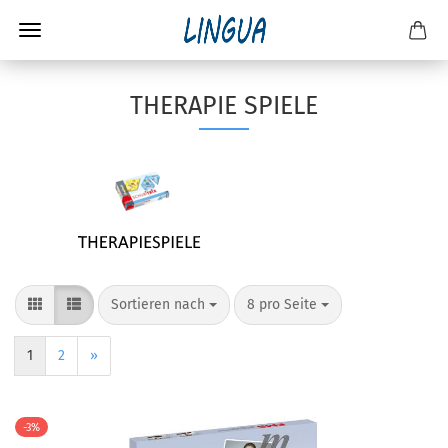
THERAPIE SPIELE
Sortieren nach
8 pro Seite
1
2
»
-3%