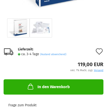
Lieferzeit:
A
ca. 3-4 Tage
(Ausland abweichend)
d
119,00 EUR
M
inkl. 7% MwSt. zzgl.
Versand
In den Warenkorb
Frage zum Produkt