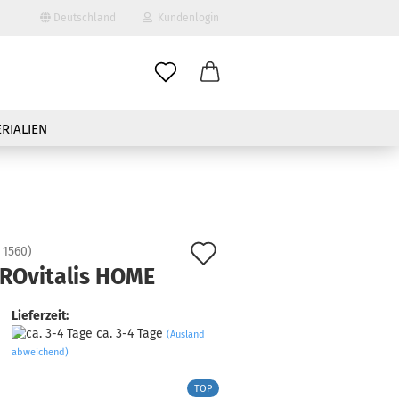
Deutschland
Kundenlogin
RIALIEN
Auf
:
1560
)
erstellen
ROvitalis HOME
den
ort vergessen?
Merkzettel
Lieferzeit:
ca. 3-4 Tage
(Ausland
abweichend)
TOP