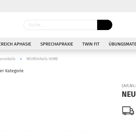
Lieferland
EREICH APHASIE
SPRECHAPRAXIE
TWIN FIT
ÜBUNGSMATE
»
urovitalis
NEUROvitalis HOME
ser Kategorie
(Art.Nr.
Konto 
NEU
Passw