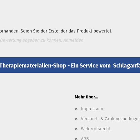
rhanden. Seien Sie der Erste, der das Produkt bewertet.
 Bewertung abgeben zu können.
Anmelden
Therapiematerialien-Shop - Ein Service vom
Schlaganfa
Mehr über...
Impressum
Versand- & Zahlungsbedingu
Widerrufsrecht
AGB